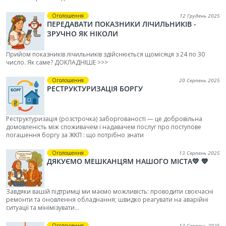
Оголошення
12 Грудень 2025
ПЕРЕДАВАТИ ПОКАЗНИКИ ЛІЧИЛЬНИКІВ -
ЗРУЧНО ЯК НІКОЛИ
Прийом показників лічильників здійснюється щомісяця з 24 по 30
число. Як саме? ДОКЛАДНІШЕ >>>
Оголошення
20 Серпень 2025
РЕСТРУКТУРИЗАЦІЯ БОРГУ
Реструктуризація (розстрочка) заборгованості — це добровільна
домовленість між споживачем і надавачем послуг про поступове
погашення боргу за ЖКП : що потрібно знати
Оголошення
13 Серпень 2025
ДЯКУЄМО МЕШКАНЦЯМ НАШОГО МІСТА💛 💙
Завдяки вашій підтримці ми маємо можливість: проводити своєчасні
ремонти та оновлення обладнання; швидко реагувати на аварійні
ситуації та мінімізувати...
Оголошення
13 Серпень 2025