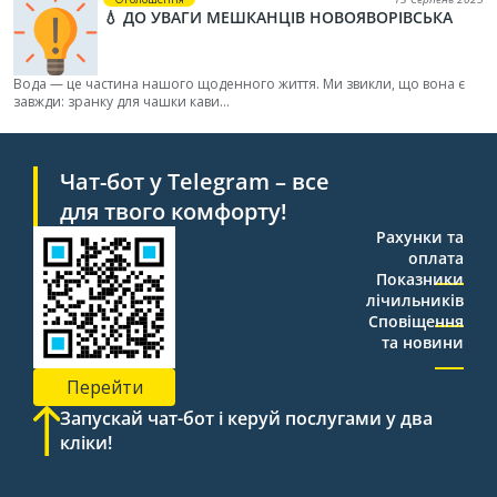
💧 ДО УВАГИ МЕШКАНЦІВ НОВОЯВОРІВСЬКА
Вода — це частина нашого щоденного життя. Ми звикли, що вона є
завжди: зранку для чашки кави...
Чат-бот у Telegram – все
для твого комфорту!
Рахунки та
оплата
Показники
лічильників
Сповіщення
та новини
Перейти
Запускай чат-бот і керуй послугами у два
кліки!